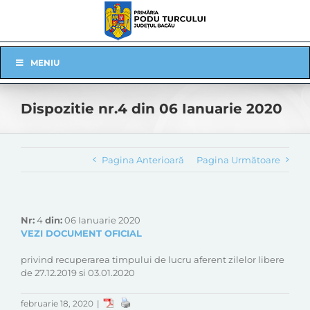
Skip
to
content
Skip
MENIU
Navigation
Dispozitie nr.4 din 06 Ianuarie 2020
Pagina Anterioară
Pagina Următoare
Nr:
4
din:
06 Ianuarie 2020
VEZI DOCUMENT OFICIAL
privind recuperarea timpului de lucru aferent zilelor libere
de 27.12.2019 si 03.01.2020
februarie 18, 2020
|