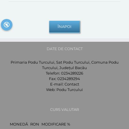
🔇
DATE DE CONTACT
Primaria Podu Turcului, Sat Podu Turcului, Comuna Podu
Turcului, Județul Bacău
Telefon:
0234289226
Fax:
0234289294
E-mail:
Contact
Web:
Podu Turcului
CURS VALUTAR
MONEDĂ
RON
MODIFICARE %