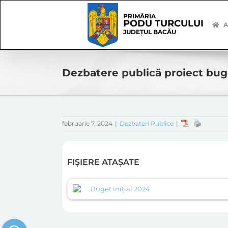
Skip
Skip
to
Navigation
PRIMĂRIA
PODU TURCULUI
content
A
JUDEȚUL BACĂU
Dezbatere publică proiect bu
februarie 7, 2024
|
Dezbateri Publice
|
FIȘIERE ATAȘATE
Buget inițial 2024