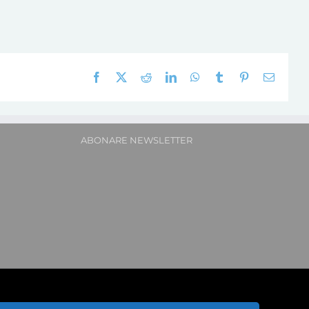
Facebook
X
Reddit
LinkedIn
WhatsApp
Tumblr
Pinterest
E-
mail:
ABONARE NEWSLETTER