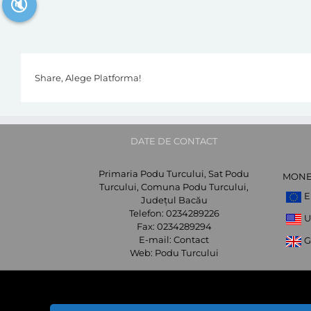
🔇
Share, Alege Platforma!
DATE DE CONTACT
Primaria Podu Turcului, Sat Podu
MON
Turcului, Comuna Podu Turcului,
E
Județul Bacău
Telefon:
0234289226
U
Fax:
0234289294
E-mail:
Contact
G
Web:
Podu Turcului