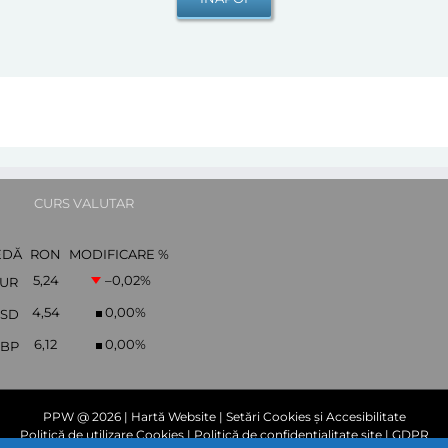
CURS VALUTAR
EDĂ
RON
MODIFICARE %
5,24
–0,02
%
UR
4,54
0,00
%
SD
6,12
0,00
%
BP
PPW @
2026 |
Hartă Website
|
Setări Cookies și Accesibilitate
Politică de utilizare Cookies
|
Politică de confidențialitate site
|
GDPR