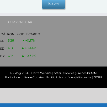
CURS VALUTAR
EDĂ
RON
MODIFICARE %
5,26
+0,17
%
UR
4,56
+0,44
%
SD
6,14
+0,34
%
BP
PPW @
2026 |
Hartă Website
|
Setări Cookies și Accesibilitate
Politică de utilizare Cookies
|
Politică de confidențialitate site
|
GDPR