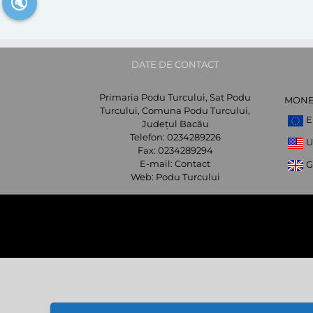
🔇
DATE DE CONTACT
Primaria Podu Turcului, Sat Podu
MON
Turcului, Comuna Podu Turcului,
E
Județul Bacău
Telefon:
0234289226
U
Fax:
0234289294
E-mail:
Contact
G
Web:
Podu Turcului