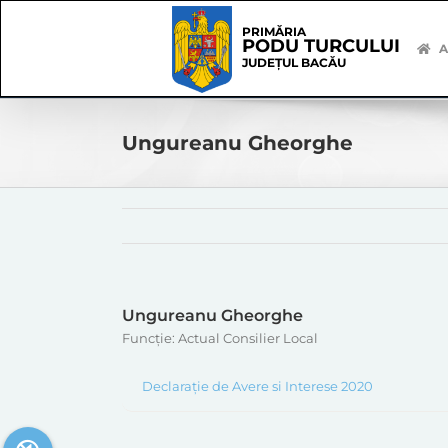
Skip
Skip
to
Navigation
PRIMĂRIA
PODU TURCULUI
content
A
JUDEȚUL BACĂU
Ungureanu Gheorghe
Ungureanu Gheorghe
Funcție: Actual Consilier Local
Declarație de Avere si Interese 2020