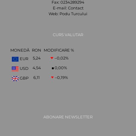
Fax:
0234289294
E-mail:
Contact
Web:
Podu Turcului
CURS VALUTAR
MONEDĂ
RON
MODIFICARE %
5,24
–0,02
%
EUR
4,54
0,00
%
USD
6,11
–0,19
%
GBP
ABONARE NEWSLETTER