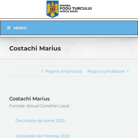
Skip
to
content
Skip
MENIU
Navigation
Costachi Marius
Pagina Anterioară
Pagina Următoare
Costachi Marius
Funcție: Actual Consilier Local
Declarație de Avere 2023
Declarație de Interese 2023