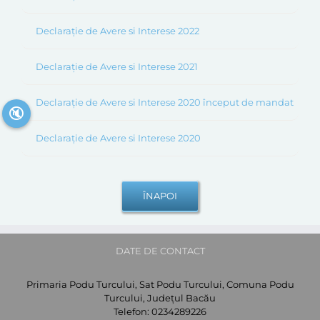
Declarație de Avere si Interese 2022
Declarație de Avere si Interese 2021
Declarație de Avere si Interese 2020 început de mandat
🔇
Declarație de Avere si Interese 2020
DATE DE CONTACT
Primaria Podu Turcului, Sat Podu Turcului, Comuna Podu
Turcului, Județul Bacău
Telefon:
0234289226