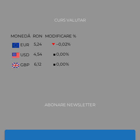
CURS VALUTAR
MONEDĂ
RON
MODIFICARE %
5,24
–0,02
%
EUR
4,54
0,00
%
USD
6,12
0,00
%
GBP
ABONARE NEWSLETTER