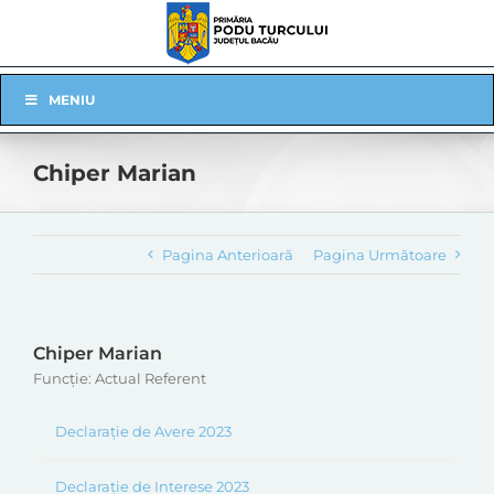
Skip
to
content
Skip
MENIU
Navigation
Chiper Marian
Pagina Anterioară
Pagina Următoare
Chiper Marian
Funcție: Actual Referent
Declarație de Avere 2023
Declarație de Interese 2023