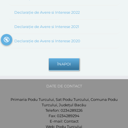
Declarație de Avere si Interese 2022
Declarație de Avere si Interese 2021
🔇
Declarație de Avere si Interese 2020
DATE DE CONTACT
Primaria Podu Turcului, Sat Podu Turcului, Comuna Podu
Turcului, Județul Bacău
Telefon:
0234289226
Fax:
0234289294
E-mail:
Contact
Web:
Podu Turcului