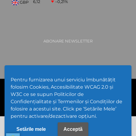
6,12
–0,21
%
GBP
ABONARE NEWSLETTER
Pentru furnizarea unui serviciu îmbunătățit
folosim Cookies, Accesibilitate WCAG 2.0 și
PPW @
2026 |
Hartă Website
|
Setări Cookies și Accesibilitate
Politică de utilizare Cookies
|
Politică de confidențialitate site
|
W3C ce se supun Politicilor de
GDPR
Confidențialitate și Termenilor și Condițiilor de
folosire a acestui site. Click pe ‘Setările Mele’
pentru activare/dezactivare opțiuni.
Setările mele
Acceptă