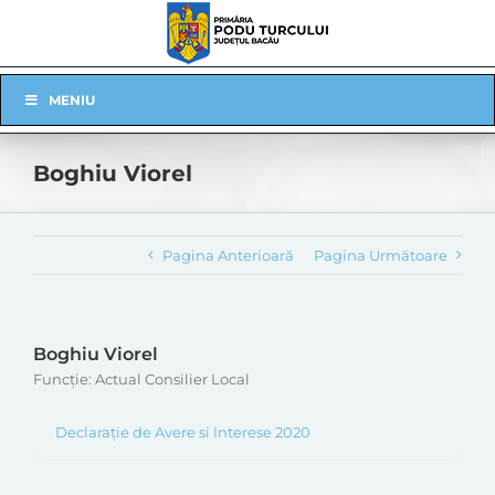
Skip
to
content
Skip
MENIU
Navigation
Boghiu Viorel
Pagina Anterioară
Pagina Următoare
Boghiu Viorel
Funcție: Actual Consilier Local
Declarație de Avere si Interese 2020