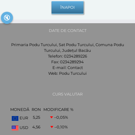
🔇
DATE DE CONTACT
Primaria Podu Turcului, Sat Podu Turcului, Comuna Podu
Turcului, Județul Bacău
Telefon:
0234289226
Fax:
0234289294
E-mail:
Contact
Web:
Podu Turcului
CURS VALUTAR
MONEDĂ
RON
MODIFICARE %
5,25
–0,05
%
EUR
4,56
–0,10
%
USD