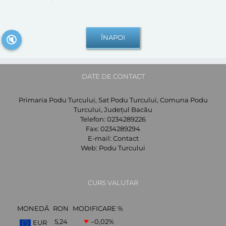
🔇
DATE DE CONTACT
Primaria Podu Turcului, Sat Podu Turcului, Comuna Podu
Turcului, Județul Bacău
Telefon:
0234289226
Fax:
0234289294
E-mail:
Contact
Web:
Podu Turcului
CURS VALUTAR
MONEDĂ
RON
MODIFICARE %
5,24
–0,02
%
EUR