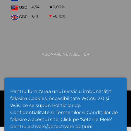
4,54
0,00
%
USD
6,11
–0,19
%
GBP
ABONARE NEWSLETTER
Pentru furnizarea unui serviciu îmbunătățit
folosim Cookies, Accesibilitate WCAG 2.0 și
PPW @
2026 |
Hartă Website
|
Setări Cookies și Accesibilitate
Politică de utilizare Cookies
|
Politică de confidențialitate site
|
W3C ce se supun Politicilor de
GDPR
Confidențialitate și Termenilor și Condițiilor de
folosire a acestui site. Click pe ‘Setările Mele’
pentru activare/dezactivare opțiuni.