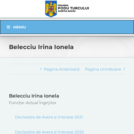
Skip
to
content
Skip
MENIU
Navigation
Belecciu Irina Ionela
Pagina Anterioară
Pagina Următoare
Belecciu Irina Ionela
Funcție: Actual Îngrijitor
Declarație de Avere si Interese 2021
Declarație de Avere si Interese 2020