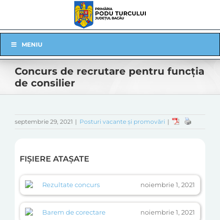
Skip
to
content
Skip
MENIU
Navigation
Concurs de recrutare pentru funcția
de consilier
septembrie 29, 2021
|
Posturi vacante și promovări
|
FIȘIERE ATAȘATE
Rezultate concurs
noiembrie 1, 2021
Barem de corectare
noiembrie 1, 2021