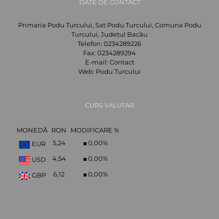
DATE DE CONTACT
Primaria Podu Turcului, Sat Podu Turcului, Comuna Podu
Turcului, Județul Bacău
Telefon:
0234289226
Fax:
0234289294
E-mail:
Contact
Web:
Podu Turcului
CURS VALUTAR
MONEDĂ
RON
MODIFICARE %
5,24
0,00
%
EUR
4,54
0,00
%
USD
6,12
0,00
%
GBP