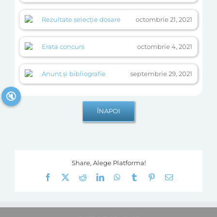
Rezultate selecție dosare
octombrie 21, 2021
Erata concurs
octombrie 4, 2021
Anunț și bibliografie
septembrie 29, 2021
🔇
Share, Alege Platforma!
Facebook
X
Reddit
LinkedIn
WhatsApp
Tumblr
Pinterest
E-
mail: