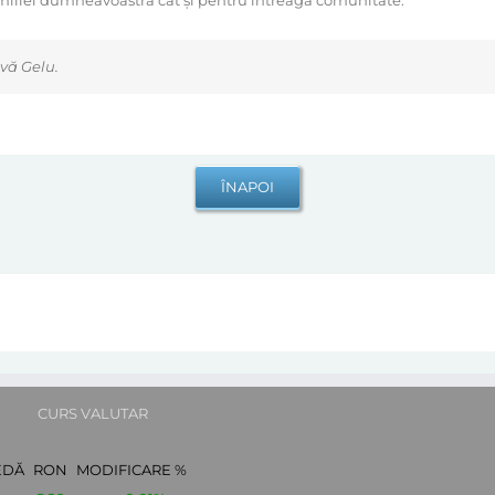
familiei dumneavoastră cât și pentru întreaga comunitate.
vă Gelu.
CURS VALUTAR
EDĂ
RON
MODIFICARE %