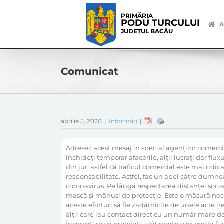
Skip
Skip
to
Navigation
PRIMĂRIA
PODU TURCULUI
content
A
JUDEȚUL BACĂU
Comunicat
aprilie 5, 2020
|
Informări
|
Adresez acest mesaj în special agenților comerci
închideți temporar afacerile, alții lucrați dar f
din jur, astfel că traficul comercial este mai ri
responsabilitate. Astfel, fac un apel către dumne
coronavirus. Pe lângă respectarea distanței socia
mască și mănuși de protecție. Este o măsură nece
aceste eforturi să fie zădărnicite de unele acte ir
alții care iau contact direct cu un număr mare d