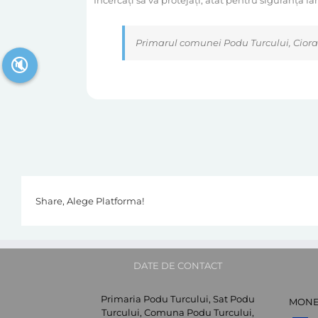
Încercați să vă protejați, atât pentru siguranța 
Primarul comunei Podu Turcului, Ciora
🔇
Share, Alege Platforma!
DATE DE CONTACT
Primaria Podu Turcului, Sat Podu
MON
Turcului, Comuna Podu Turcului,