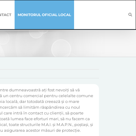
NTACT
MONITORUL OFICIAL LOCAL
ntre dumneavoastră ați fost nevoiți să vă
zintă un centru comercial pentru celelalte comune
mia locală, dar totodată creează și o mare
să încercăm să limităm răspândirea cu noul
care intră în contact cu clienții, să poarte
toată lumea face eforturi mari, să nu facem ca
, toate structurile M.A.I. și M.A.P.N., poștași, și
cu asigurarea acestor măsuri de protecție.