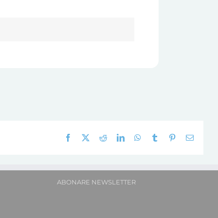
Facebook
X
Reddit
LinkedIn
WhatsApp
Tumblr
Pinterest
E-
mail:
ABONARE NEWSLETTER