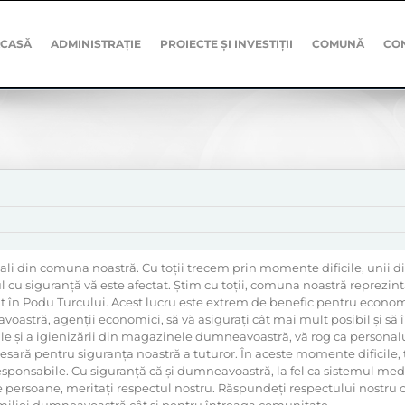
CASĂ
ADMINISTRAȚIE
PROIECTE ȘI INVESTIȚII
COMUNĂ
CO
ali din comuna noastră. Cu toții trecem prin momente dificile, unii di
luxul cu siguranță vă este afectat. Știm cu toții, comuna noastră repre
dicat în Podu Turcului. Acest lucru este extrem de benefic pentru econo
avoastră, agenții economici, să vă asigurați cât mai mult posibil și 
le și a igienizării din magazinele dumneavoastră, vă rog ca personalul 
sară pentru siguranța noastră a tuturor. În aceste momente dificile, 
esponsabile. Cu siguranță că și dumneavoastră, la fel ca sistemul medical
e persoane, meritați respectul nostru. Răspundeți respectului nostru 