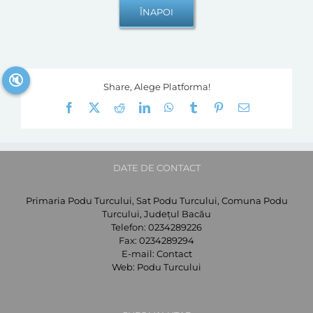
🔇
Share, Alege Platforma!
Facebook
X
Reddit
LinkedIn
WhatsApp
Tumblr
Pinterest
E-
mail:
DATE DE CONTACT
Primaria Podu Turcului, Sat Podu Turcului, Comuna Podu
Turcului, Județul Bacău
Telefon:
0234289226
Fax:
0234289294
E-mail:
Contact
Web:
Podu Turcului