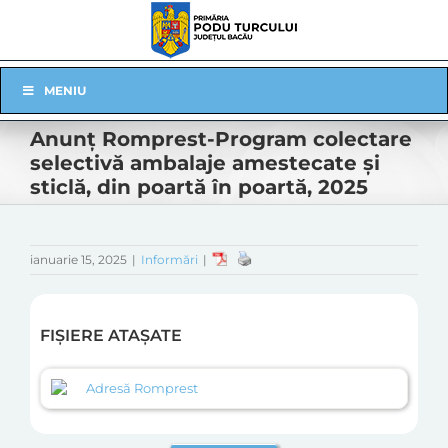
Skip
to
content
Skip
MENIU
Navigation
Anunț Romprest-Program colectare
selectivă ambalaje amestecate și
sticlă, din poartă în poartă, 2025
ianuarie 15, 2025
|
Informări
|
FIȘIERE ATAȘATE
Adresă Romprest