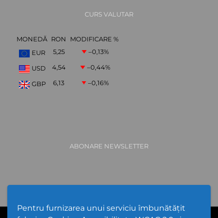
CURS VALUTAR
MONEDĂ
RON
MODIFICARE %
5,25
–0,13
%
EUR
4,54
–0,44
%
USD
6,13
–0,16
%
GBP
ABONARE NEWSLETTER
Pentru furnizarea unui serviciu îmbunătățit