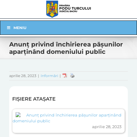
Skip
to
content
Skip
MENIU
Navigation
Anunț privind închirierea pășunilor
aparținând domeniului public
aprilie 28, 2023
|
Informări
|
FIȘIERE ATAȘATE
Anunț privind închirierea pășunilor aparținând
domeniului public
aprilie 28, 2023