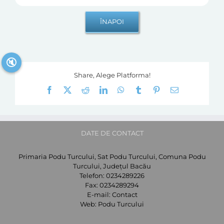
🔇
Share, Alege Platforma!
Facebook
X
Reddit
LinkedIn
WhatsApp
Tumblr
Pinterest
E-
mail:
DATE DE CONTACT
Primaria Podu Turcului, Sat Podu Turcului, Comuna Podu
Turcului, Județul Bacău
Telefon:
0234289226
Fax:
0234289294
E-mail:
Contact
Web:
Podu Turcului