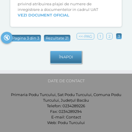
privind atribuirea plajei de numere de
inregistrare a documentelor in cadrul UAT
VEZI DOCUMENT OFICIAL
<<-PAG
1
2
3
🔇
Pagina 3 din 3
Rezultate 21
ÎNAPOI
DATE DE CONTACT
Primaria Podu Turcului, Sat Podu Turcului, Comuna Podu
Turcului, Județul Bacău
Telefon:
0234289226
Fax:
0234289294
E-mail:
Contact
Web:
Podu Turcului