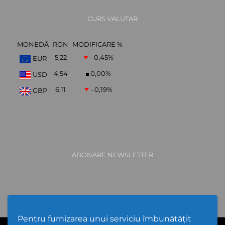
CURS VALUTAR
MONEDĂ
RON
MODIFICARE %
5,22
–0,45
%
EUR
4,54
0,00
%
USD
6,11
–0,19
%
GBP
ABONARE NEWSLETTER
Pentru furnizarea unui serviciu îmbunătățit