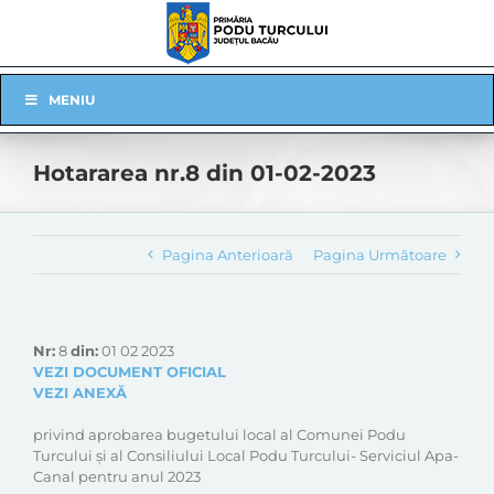
Skip
to
content
Skip
MENIU
Navigation
Hotararea nr.8 din 01-02-2023
Pagina Anterioară
Pagina Următoare
Nr:
8
din:
01 02 2023
VEZI DOCUMENT OFICIAL
VEZI ANEXĂ
privind aprobarea bugetului local al Comunei Podu
Turcului și al Consiliului Local Podu Turcului- Serviciul Apa-
Canal pentru anul 2023