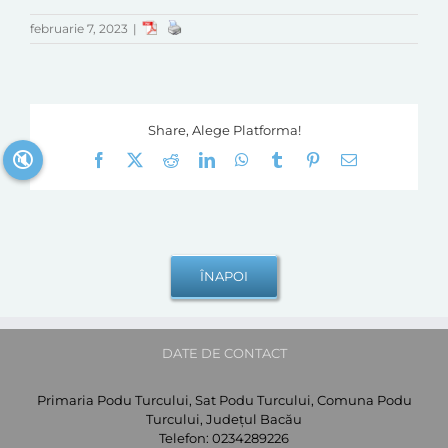
februarie 7, 2023
|
Share, Alege Platforma!
🔇
Facebook
X
Reddit
LinkedIn
WhatsApp
Tumblr
Pinterest
E-
mail:
DATE DE CONTACT
Primaria Podu Turcului, Sat Podu Turcului, Comuna Podu
Turcului, Județul Bacău
Telefon:
0234289226