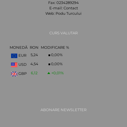
Fax:
0234289294
E-mail:
Contact
Web:
Podu Turcului
CURS VALUTAR
MONEDĂ
RON
MODIFICARE %
5,24
0,00
%
EUR
4,54
0,00
%
USD
6,12
+0,01
%
GBP
ABONARE NEWSLETTER