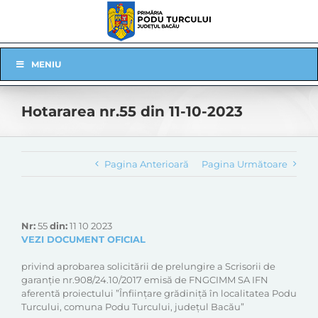
Skip
to
content
Skip
MENIU
Navigation
Hotararea nr.55 din 11-10-2023
Pagina Anterioară
Pagina Următoare
Nr:
55
din:
11 10 2023
VEZI DOCUMENT OFICIAL
privind aprobarea solicitării de prelungire a Scrisorii de
garanție nr.908/24.10/2017 emisă de FNGCIMM SA IFN
aferentă proiectului ”Înființare grădiniță în localitatea Podu
Turcului, comuna Podu Turcului, județul Bacău”