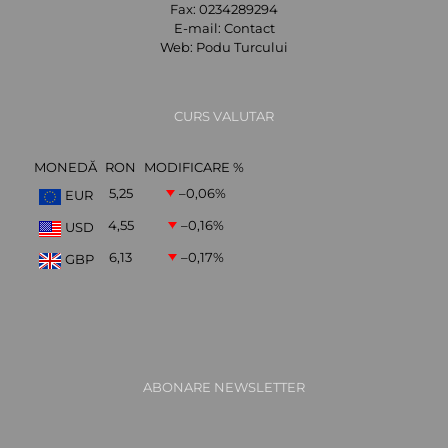
Fax:
0234289294
E-mail:
Contact
Web:
Podu Turcului
CURS VALUTAR
MONEDĂ
RON
MODIFICARE %
5,25
–0,06
%
EUR
4,55
–0,16
%
USD
6,13
–0,17
%
GBP
ABONARE NEWSLETTER