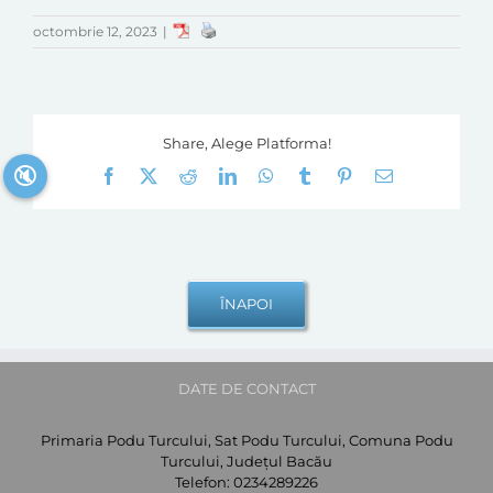
octombrie 12, 2023
|
Share, Alege Platforma!
🔇
Facebook
X
Reddit
LinkedIn
WhatsApp
Tumblr
Pinterest
E-
mail:
DATE DE CONTACT
Primaria Podu Turcului, Sat Podu Turcului, Comuna Podu
Turcului, Județul Bacău
Telefon:
0234289226