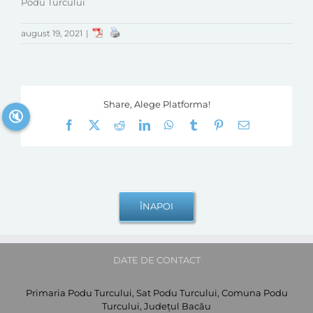
Podu Turcului
august 19, 2021
|
Share, Alege Platforma!
🔇
Facebook
X
Reddit
LinkedIn
WhatsApp
Tumblr
Pinterest
E-
mail:
DATE DE CONTACT
Primaria Podu Turcului, Sat Podu Turcului, Comuna Podu
Turcului, Județul Bacău