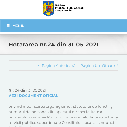
Skip
to
content
Skip
MENIU
Navigation
Hotararea nr.24 din 31-05-2021
Pagina Anterioară
Pagina Următoare
Nr:
24
din:
31 05 2021
VEZI DOCUMENT OFICIAL
privind modificarea organigramei, statutului de funcții și
numărul de personal din aparatul de specialitate al
primarului comunei Podu Turcului și a celorlalte structuri și
servicii publice subordonate Consiliului Local al comunei