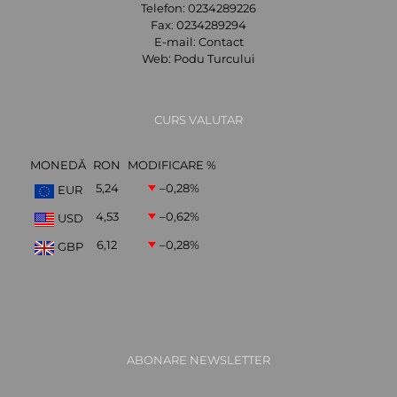
Telefon:
0234289226
Fax:
0234289294
E-mail:
Contact
Web:
Podu Turcului
CURS VALUTAR
MONEDĂ
RON
MODIFICARE %
5,24
–0,28
%
EUR
4,53
–0,62
%
USD
6,12
–0,28
%
GBP
ABONARE NEWSLETTER