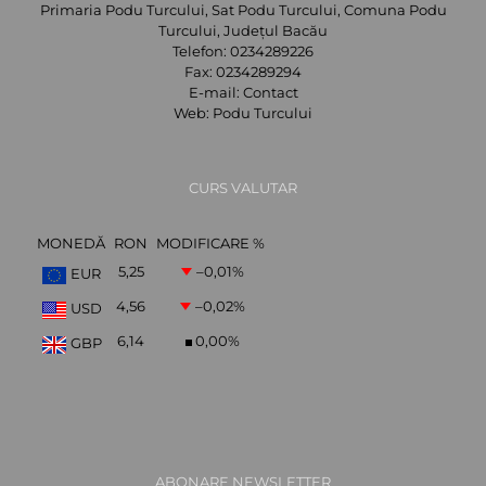
Primaria Podu Turcului, Sat Podu Turcului, Comuna Podu
Turcului, Județul Bacău
Telefon:
0234289226
Fax:
0234289294
E-mail:
Contact
Web:
Podu Turcului
CURS VALUTAR
MONEDĂ
RON
MODIFICARE %
5,25
–0,01
%
EUR
4,56
–0,02
%
USD
6,14
0,00
%
GBP
ABONARE NEWSLETTER