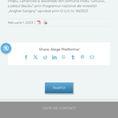
Plopu, Lehancea și Bălănești din comuna Podu Turcului,
județul Bacău” prin Programul național de investiții
„Anghel Saligny” aprobat prin O.U.G nr. 95/2021
februarie 1, 2023
|
🔇
Share, Alege Platforma!
Facebook
X
Reddit
LinkedIn
WhatsApp
Tumblr
Pinterest
E-
mail:
DATE DE CONTACT