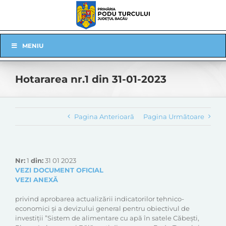
Skip
to
content
Skip
MENIU
Navigation
Hotararea nr.1 din 31-01-2023
Pagina Anterioară
Pagina Următoare
Nr:
1
din:
31 01 2023
VEZI DOCUMENT OFICIAL
VEZI ANEXĂ
privind aprobarea actualizării indicatorilor tehnico-
economici și a devizului general pentru obiectivul de
investiții ”Sistem de alimentare cu apă în satele Căbești,